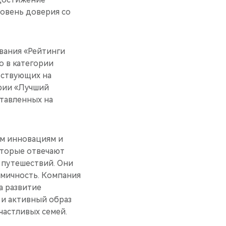
овень доверия со
вания «Рейтинги
о в категории
тствующих на
ории «Лучший
тавленных на
им инновациям и
оторые отвечают
 путешествий. Они
омичность. Компания
а развитие
и активный образ
астливых семей.