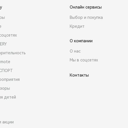
y
Онлайн сервисы
ары
Выбор и покупка
е
Кредит
соцсетях
О компании
ERY
О нас
орительность
Мы в соцсетях
emote
 СПОРТ
Контакты
роприятия
зоры
ля детей
и акции