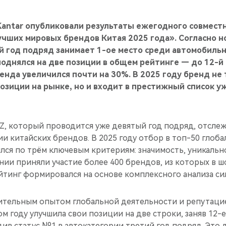
Kantar опубликовали результаты ежегодного совмест
учших мировых брендов Китая 2025 года». Согласно 
й год подряд занимает 1-ое место среди автомобиль
однялся на две позиции в общем рейтинге — до 12-й 
енда увеличился почти на 30%. В 2025 году бренд не
зиции на рынке, но и входит в престижный список у
dZ, который проводится уже девятый год подряд, отсле
 китайских брендов. В 2025 году отбор в топ-50 глоба
ся по трём ключевым критериям: значимость, уникальн
нии приняли участие более 400 брендов, из которых в 
йтинг формировался на основе комплексного анализа си
чительным опытом глобальной деятельности и репутац
ом году улучшила свои позиции на две строки, заняв 12-
див статус №1 в автокатегории третий год подряд. Это