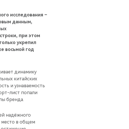
ного исследования –
новым данным,
ных
строки, при этом
 только укрепил
же восьмой год
живает динамику
льных китайских
ость и узнаваемость
шорт-лист попали
лы бренда.
ией надёжного
е место в общем
 достижение