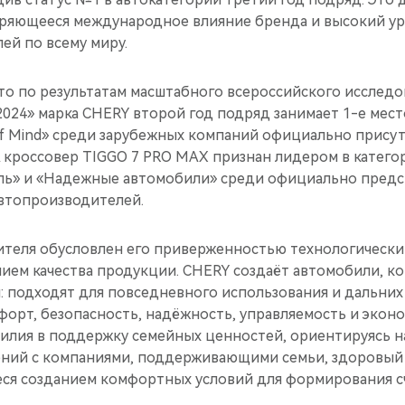
ряющееся международное влияние бренда и высокий ур
ей по всему миру.
то по результатам масштабного всероссийского исследо
2024» марка CHERY второй год подряд занимает 1-е мест
of Mind» среди зарубежных компаний официально прису
А кроссовер TIGGO 7 PRO MAX признан лидером в катег
ь» и «Надежные автомобили» среди официально предс
втопроизводителей.
ителя обусловлен его приверженностью технологическ
ием качества продукции. CHERY создаёт автомобили, к
: подходят для повседневного использования и дальних
форт, безопасность, надёжность, управляемость и экон
силия в поддержку семейных ценностей, ориентируясь н
ний с компаниями, поддерживающими семьи, здоровый 
ся созданием комфортных условий для формирования сч