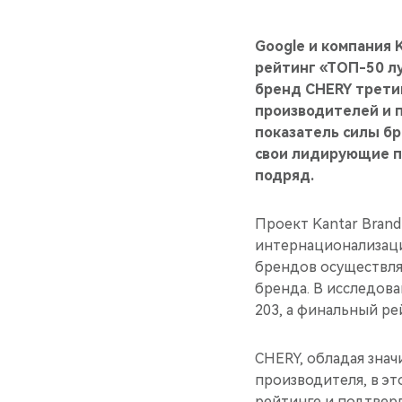
Google и компания 
рейтинг «ТОП-50 л
бренд CHERY трети
производителей и п
показатель силы бр
свои лидирующие по
подряд.
Проект Kantar Bran
интернационализации
брендов осуществлял
бренда. В исследова
203, а финальный ре
CHERY, обладая зна
производителя, в эт
рейтинге и подтвер