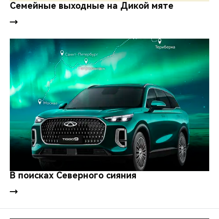
CHERY REMOTE
Семейные выходные на Дикой мяте
CHERY И СПОРТ
НАШИ МЕРОПРИЯТИЯ
ВИДЕООБЗОРЫ
CHERY ДЛЯ ДЕТЕЙ
В поисках Северного сияния