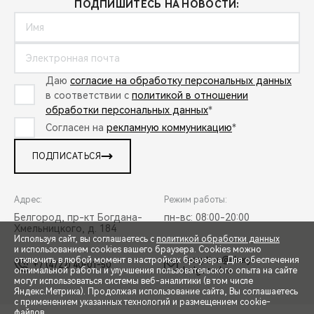
ПОДПИШИТЕСЬ НА НОВОСТИ:
Даю
согласие на обработку персональных данных
в соответствии с
политикой в отношении
обработки персональных данных
*
Согласен на
рекламную коммуникацию
*
ПОДПИСАТЬСЯ
Адрес:
Режим работы:
Белгород, пр-кт Богдана-
пн-вс: 08:00-20:00
Хмельницкого, д. 184
Используя сайт, вы соглашаетесь с
политикой обработки данных
и использованием cookies вашего браузера. Cookies можно
reception@chery-
отключить в любой момент в настройках браузера. Для обеспечения
+7 (4722) 40-01-50
belgorod.ru
оптимальной работы и улучшения пользовательского опыта на сайте
могут использоваться системы веб-аналитики (в том числе
СПЕЦПРЕДЛОЖЕНИЯ
Яндекс.Метрика). Продолжая использование сайта, Вы соглашаетесь
с применением указанных технологий и размещением cookie-
файлов.