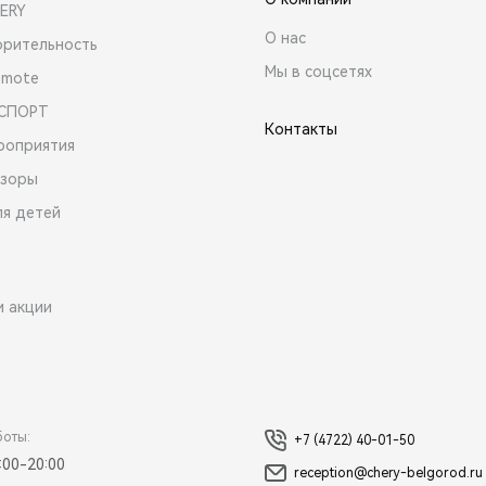
ERY
О нас
орительность
Мы в соцсетях
emote
 СПОРТ
Контакты
роприятия
зоры
ля детей
и акции
боты:
+7 (4722) 40-01-50
:00-20:00
reception@chery-belgorod.ru