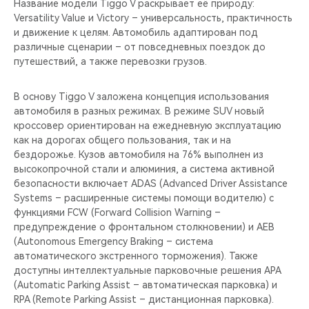
Название модели Tiggo V раскрывает её природу:
Versatility Value и Victory – универсальность, практичность
и движение к целям. Автомобиль адаптирован под
различные сценарии – от повседневных поездок до
путешествий, а также перевозки грузов.
В основу Tiggo V заложена концепция использования
автомобиля в разных режимах. В режиме SUV новый
кроссовер ориентирован на ежедневную эксплуатацию
как на дорогах общего пользования, так и на
бездорожье. Кузов автомобиля на 76% выполнен из
высокопрочной стали и алюминия, а система активной
безопасности включает ADAS (Advanced Driver Assistance
Systems – расширенные системы помощи водителю) с
функциями FCW (Forward Collision Warning –
предупреждение о фронтальном столкновении) и AEB
(Autonomous Emergency Braking – система
автоматического экстренного торможения). Также
доступны интеллектуальные парковочные решения APA
(Automatic Parking Assist – автоматическая парковка) и
RPA (Remote Parking Assist – дистанционная парковка).