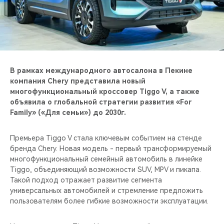
CHERY REMOTE
CHERY И СПОРТ
НАШИ МЕРОПРИЯТИЯ
В рамках международного автосалона в Пекине
ВИДЕООБЗОРЫ
компания Chery представила новый
многофункциональный кроссовер Tiggo V, а также
объявила о глобальной стратегии развития «For
CHERY ДЛЯ ДЕТЕЙ
Family» («Для семьи») до 2030г.
Премьера Tiggo V стала ключевым событием на стенде
бренда Chery. Новая модель - первый трансформируемый
многофункциональный семейный автомобиль в линейке
Tiggo, объединяющий возможности SUV, MPV и пикапа.
Такой подход отражает развитие сегмента
универсальных автомобилей и стремление предложить
пользователям более гибкие возможности эксплуатации.