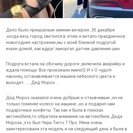
CHERY REMOTE
CHERY И СПОРТ
Дело было прекрасным зимним вечером ,30 декабря
НАШИ МЕРОПРИЯТИЯ
,когда весь город светился в огнях и витало праздничное
новогоднее настроение,мы с моей близкой подругой
ВИДЕООБЗОРЫ
ехали домой, как вдруг заморгал датчик давления шин.
CHERY ДЛЯ ДЕТЕЙ
Подруга встала на обочину дороги ,включила аварийку и
ждала помощи. Все проезжали мимо((( И « О чудо!»
наконец останавливается машина небесного цвета и
выходит …..Дед Мороз…
Дед Мороз оказался очень добрым и отзывчивым ,он не
только поменял колесо на машине ,но и подарил нам
подарочные конфеты. Так как я была в поисках
автомобиля,то обратила внимание на автомобиль Деда
Мороза ,это был Чери Тигго 7 Про .Меня очень
заинтересовала эта модель и на следующий день я была в