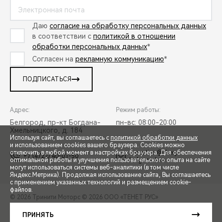
Даю
согласие на обработку персональных данных
в соответствии с
политикой в отношении
обработки персональных данных
*
Согласен на
рекламную коммуникацию
*
ПОДПИСАТЬСЯ
Адрес:
Режим работы:
Белгород, пр-кт Богдана-
пн-вс: 08:00-20:00
Хмельницкого, д. 184
Используя сайт, вы соглашаетесь с
политикой обработки данных
и использованием cookies вашего браузера. Cookies можно
reception@chery-
отключить в любой момент в настройках браузера. Для обеспечения
+7 (4722) 40-01-50
belgorod.ru
оптимальной работы и улучшения пользовательского опыта на сайте
могут использоваться системы веб-аналитики (в том числе
СПЕЦПРЕДЛОЖЕНИЯ
Яндекс.Метрика). Продолжая использование сайта, Вы соглашаетесь
с применением указанных технологий и размещением cookie-
файлов.
© 2026 Тринити Моторс
© 2026 ООО «ТЕНЕТ РУС»
ЗАПИСЬ НА ТЕСТ-ДРАЙВ
ПРАВОВАЯ ИНФОРМАЦИЯ
КОНТАКТЫ
КЛИЕНТСКАЯ ПОДДЕРЖКА
ПРИНЯТЬ
Сделано в ПЕРКС
РАСЧЕТ КРЕДИТА